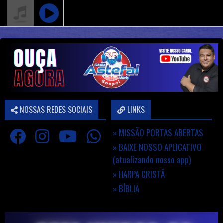
NOSSAS REDES SOCIAIS
LINKS
» MISSÃO PORTAS ABERTAS
» BAIXE NOSSO APLICATIVO
(atualizando nosso app)
» HARPA CRISTÃ
» BÍBLIA