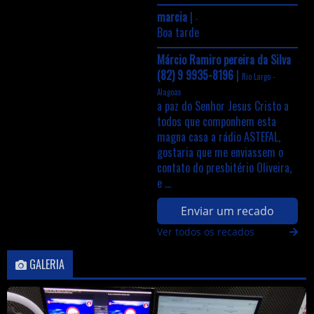
marcia
|
-
Boa tarde
Márcio Ramiro pereira da Silva
(82) 9 9935-8196
|
Rio Largo -
Alagoas
a paz do Senhor Jesus Cristo a
todos que componhem esta
magna casa a rádio ASTEFAL,
gostaria que me enviassem o
contato do presbitério Oliveira,
e ...
Enviar um recado
Ver todos os recados
GALERIA