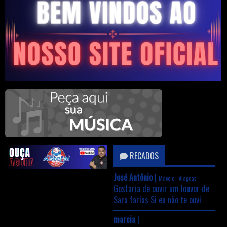
RECADOS
José Antônio
|
Maceio - Alagoas
Gostaria de ouvir um louvor de
Sara farias Si eu não te ouvi
marcia
|
-